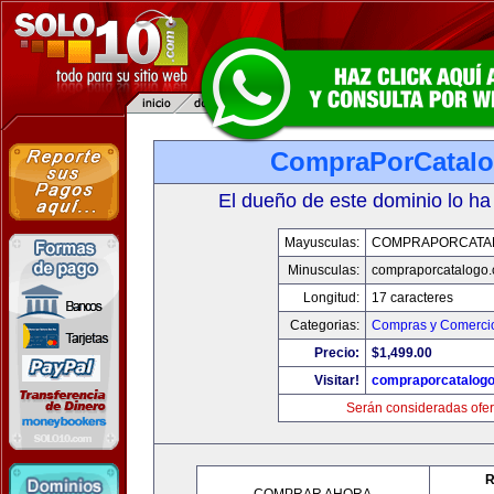
CompraPorCatal
El dueño de este dominio lo ha
Mayusculas:
COMPRAPORCATA
Minusculas:
compraporcatalogo
Longitud:
17 caracteres
Categorias:
Compras y Comercio
Precio:
$1,499.00
Visitar!
compraporcatalog
Serán consideradas ofer
R