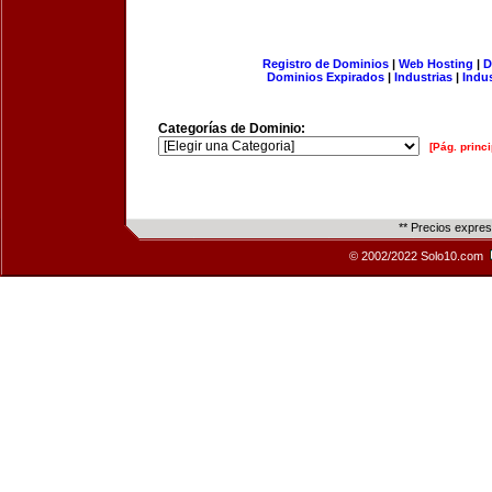
Registro de Dominios
|
Web Hosting
|
D
Dominios Expirados
|
Industrias
|
Indu
Categorías de Dominio:
[Pág. princi
** Precios expre
© 2002/2022 Solo10.com