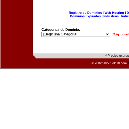
Registro de Dominios
|
Web Hosting
|
D
Dominios Expirados
|
Industrias
|
Indu
Categorías de Dominio:
[Pág. princi
** Precios expre
© 2002/2022 Solo10.com