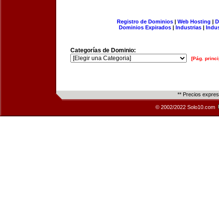
Registro de Dominios
|
Web Hosting
|
D
Dominios Expirados
|
Industrias
|
Indu
Categorías de Dominio:
[Pág. princi
** Precios expre
© 2002/2022 Solo10.com