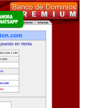
cion.com
 puesto en Venta
MACION.COM
on.com
ias
!
on.com
tas