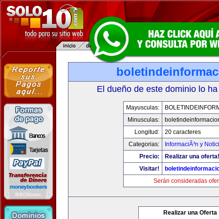
boletindeinforma
El dueño de este dominio lo ha
Mayusculas:
BOLETINDEINFOR
Minusculas:
boletindeinformaci
Longitud:
20 caracteres
Categorias:
InformaciÃ³n y Notic
Precio:
Realizar una oferta
Visitar!
boletindeinformaci
Serán consideradas ofer
Realizar una Oferta