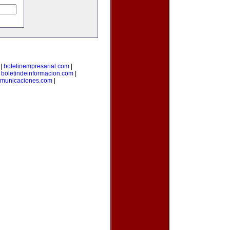
|
boletinempresarial.com
|
|
boletindeinformacion.com
|
omunicaciones.com
|