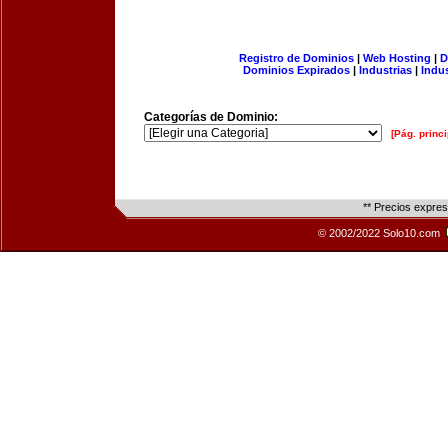
Registro de Dominios
|
Web Hosting
|
D
Dominios Expirados
|
Industrias
|
Indu
Categorías de Dominio:
[Pág. princi
** Precios expre
© 2002/2022 Solo10.com