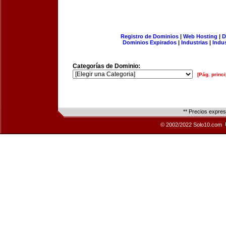
Registro de Dominios
|
Web Hosting
|
D
Dominios Expirados
|
Industrias
|
Indu
Categorías de Dominio:
[Pág. princi
** Precios expre
© 2002/2022 Solo10.com